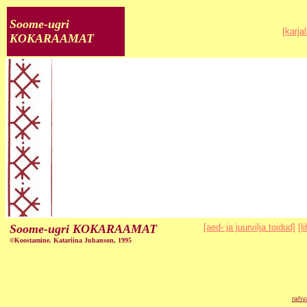
Soome-ugri
[karjal
KOKARAAMAT
Soome-ugri KOKARAAMAT
[aed- ja juurvilja toidud]
[l
©Koostamine. Katariina Juhanson, 1995
rahv