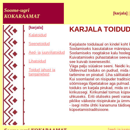
Soome-ugri
[karjala]
[
KOKARAAMAT
[karjala]
KARJALA TOIDU
Kalatoidud
Seenetoidud
Karjalaste toidulaual on kindel koht 
Soolamiseks kasutatakse männipuust
Aed- ja
juurviljatoidud
Soolamiseks roogitakse kalu hoolega
Kuivatamiseks puhastatakse seevast
Lihatoidud
see kuivab iseenesestki.
Väga palju süüakse seeni. Neidki k
Toidud jahust ja
Üldlevinud toiduks on pudrud, mida
tangainetest
tarbimine on piiratud. Liha säilitata
Kui soomlastel on riisipuder traditsio
söömisega lõpetatakse aga pulmad. 
toiduks on karjala pirukad, mida on 
kirikussegi. Kirikumäel toimus küps
uhkuseks. Eriti oluliseks peeti vanad
piklike väikeste riisipirukate ja üm
- isegi mitte ühtki kanamuna täidise
küpsetamistraditsioone.
[aed- ja juurv