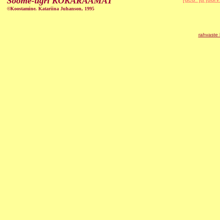
Soome-ugri KOKARAAMAT
©Koostamine. Katariina Juhanson, 1995
rahvaste 