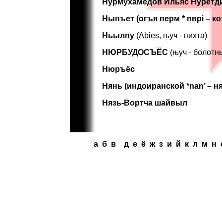
Нурмухамедов Ильяс Нуретд
Ныпъет (огъя перм * nвpi – к
Ньылпу
(Abies, њуч - пихта)
НЮРБУДОСЪЁС
(њуч - болотн
Нюръёс
Нянь (индоиранской *nan’ – н
Нязь-Вортча шайвыл
a
б
в
д
e
ё
ж
з
и
й
к
л
м
н