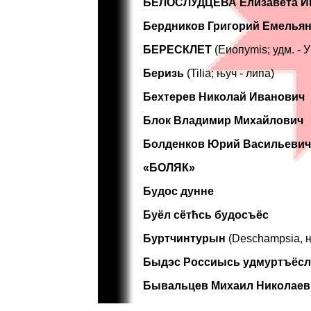
БЕЛОСЛУДЦЕВА Елизавета И
Бердников Григорий Емелья
БЕРЕСКЛЕТ
(Еиопуmis; удм. -
Беризь
(Tilia; њуч - липа)
Бехтерев Николай Иванович
Блок Владимир Михайлович
Болденков Юрий Васильевич
«БОЛЯК»
Будос дунне
Буёл сётћсь будосъёс
Буртчинтурын
(Deschampsia, њ
Быдэс Россиысь удмуртъёсл
Бывальцев Михаил Николаев