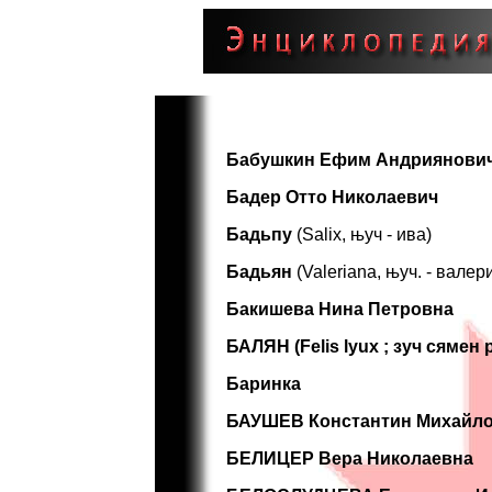
Бабушкин Ефим Андриянови
Бадер Отто Николаевич
Бадьпу
(Salix, њуч - ива)
Бадьян
(Valeriana, њуч. - валер
Бакишева Нина Петровна
БАЛЯН (Felis lyux ; зуч сямен
Баринка
БАУШЕВ Константин Михайл
БЕЛИЦЕР Вера Николаевна