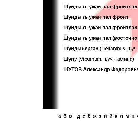
Шунды
љ ужан пал фронтлэн
Шунды
љ ужан пал фронт
Шунды
љ ужан пал фронтлэн 
Шунды
љ ужан пал (восточно
Шундыберган
(Helianthus, њуч
Шупу
(Viburnum, њуч - калина)
ШУТОВ Александр Федорови
a
б
в
д
e
ё
ж
з
и
й
к
л
м
н