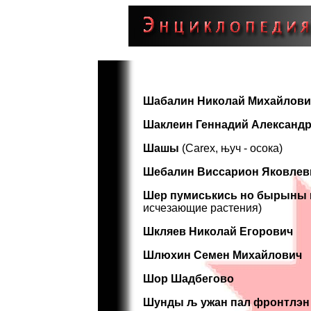
Шабалин Николай Михайлови
Шаклеин Геннадий Александ
Шашы
(Carex, њуч - осока)
Шебалин Виссарион Яковлев
Шер пумиськись но бырыны 
исчезающие растения)
Шкляев Николай Егорович
Шлюхин Семен Михайлович
Шор Шадбегово
Шунды
љ ужан пал фронтлэн 