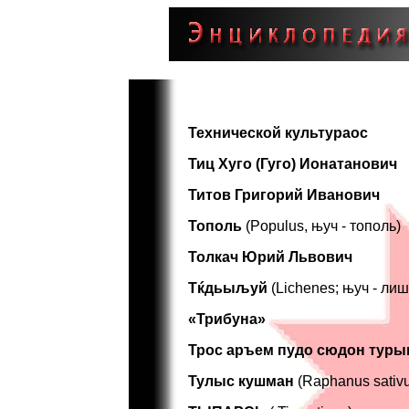
Технической культураос
Тиц Хуго (Гуго) Ионатанович
Титов Григорий Иванович
Тополь
(Populus, њуч - тополь)
Толкач Юрий Львович
Тќдьыљуй
(Lichenes; њуч - ли
«Трибуна»
Трос аръем пудо сюдон туры
Тулыс кушман
(Raphanus sativus