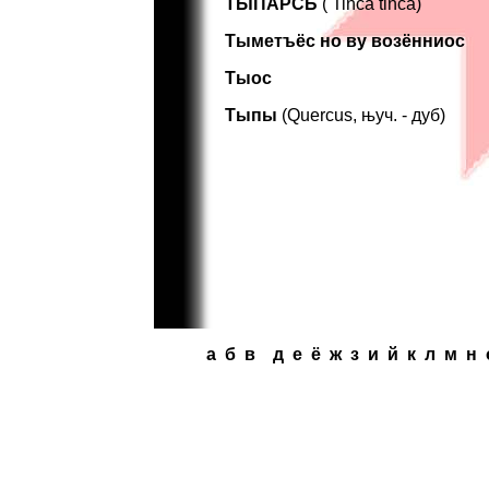
ТЫПАРСЬ
( Tinca tinca)
Тыметъёс но ву возённиос
Тыос
Тыпы
(Quercus, њуч. - дуб)
a
б
в
д
e
ё
ж
з
и
й
к
л
м
н