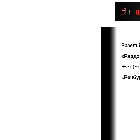
Pазегъ
«Pард
Њег
(Se
«Pечбу