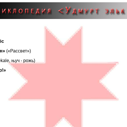
ёс
он»
(«Рассвет»)
kale, њуч - рожь)
р!»