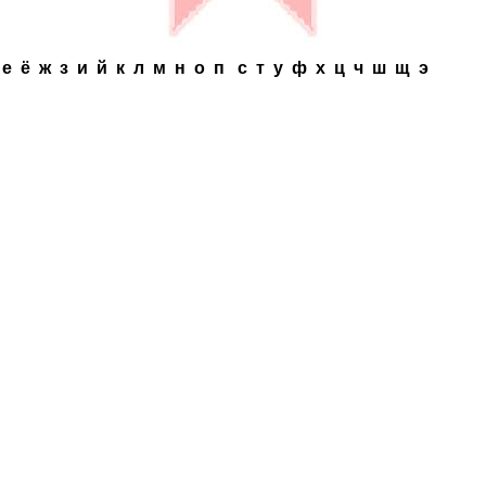
д
e
ё
ж
з
и
й
к
л
м
н
o
п
c
т
y
ф
x ц
ч
ш
щ
э