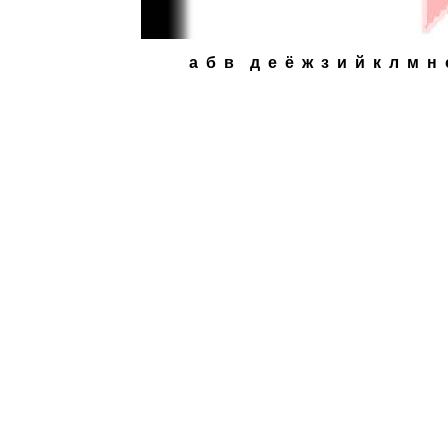
a
б
в
д
e
ё
ж
з
и
й
к
л
м
н