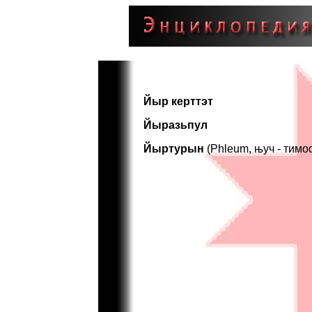
Йыр керттэт
Йыразьпул
Йыртурын
(Phleum, њуч - тимо