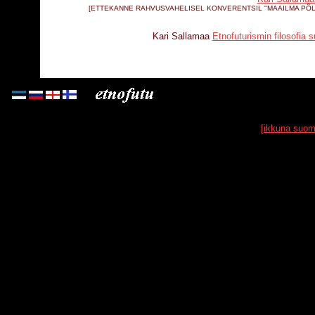
[ETTEKANNE RAHVUSVAHELISEL KONVERENTSIL "MAAILMA PÕLISR
Kari Sallamaa
Etnofuturismin filosofia 
[ikkuna suom