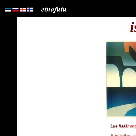
i
Lue lisää:
eng
Kari Sallam