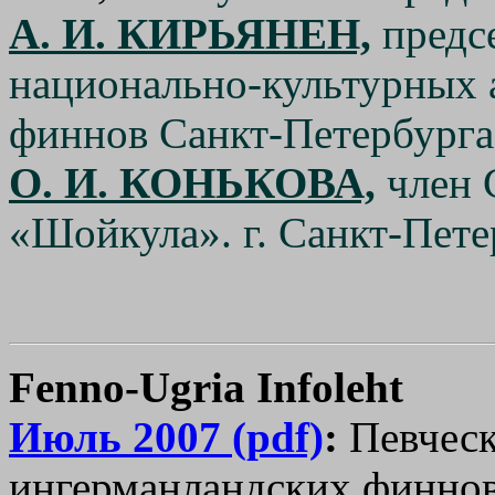
А. И. КИРЬЯНЕН,
предс
национально-культурных 
финнов Санкт-Петербурга
О. И. КОНЬКОВА,
член 
«Шойкула». г. Санкт-Пете
Fenno-Ugria Infoleht
Июль 2007 (pdf)
:
Певчес
ингерманландских финно