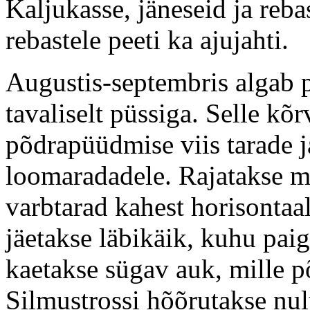
Kaljukasse, jäneseid ja reb
rebastele peeti ka ajujahti.
Augustis-septembris algab p
tavaliselt püssiga. Selle kõ
põdrapüüdmise viis
tarade 
loomaradadele. Rajatakse 
varbtarad kahest horisontaal
jäetakse läbikäik, kuhu paig
kaetakse sügav auk, mille p
Silmustrossi hõõrutakse nul