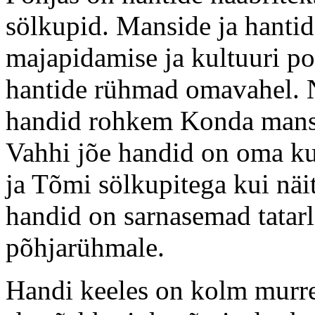
sölkupid. Manside ja hant
majapidamise ja kultuuri po
hantide rühmad omavahel. 
handid rohkem Konda mansi
Vahhi jõe handid on oma ku
ja Tõmi sölkupitega kui näi
handid on sarnasemad tatarl
põhjarühmale.
Handi keeles on kolm murr