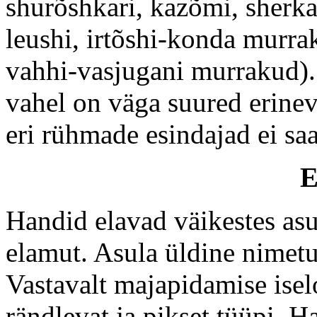
shurõshkari, kazõmi, sherk
leushi, irtõshi-konda murra
vahhi-vasjugani murrakud)
vahel on väga suured erinev
eri rühmade esindajad ei saa 
E
Handid elavad väikestes as
elamut. Asula üldine nimetu
Vastavalt majapidamise ise
rändlevat ja pikset tüüpi. 