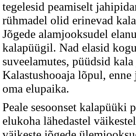
tegelesid peamiselt jahipida
rühmadel olid erinevad kalap
Jõgede alamjooksudel elanud
kalapüügil. Nad elasid kogu
suveelamutes, püüdsid kala 
Kalastushooaja lõpul, enne j
oma elupaika.
Peale sesoonset kalapüüki p
elukoha lähedastel väikestel
väikeste jõgede ülemjooksu