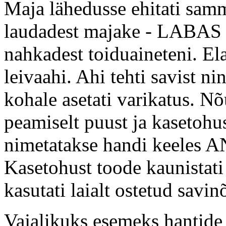
Maja lähedusse ehitati samma
laudadest majake - LABAS (h.
nahkadest toiduaineteni. El
leivaahi. Ahi tehti savist ni
kohale asetati varikatus. Nõu
peamiselt puust ja kasetohu
nimetatakse handi keeles AN,
Kasetohust toode kaunistati
kasutati laialt ostetud savin
Vajalikuks esemeks hantide