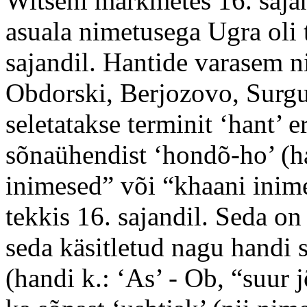
Witseni märkmetes 16. sajand
asuala nimetusega Ugra oli
sajandil. Hantide varasem n
Obdorski, Berjozovo, Surgut
seletatakse terminit ‘hant’ e
sõnaühendist ‘hondõ-ho’ (h
inimesed” või “khaani inime
tekkis 16. sajandil. Seda on
seda käsitletud nagu handi s
(handi k.: ‘As’ - Ob, “suur j