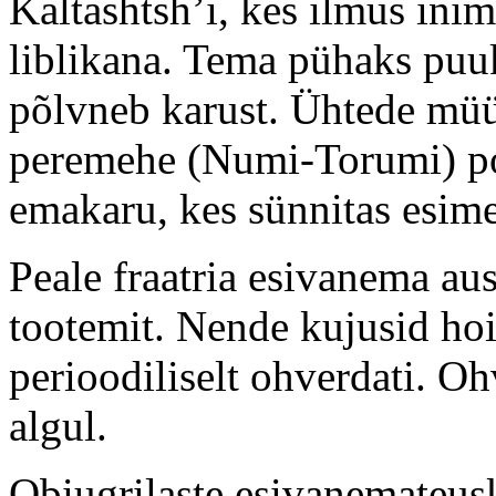
Kaltashtsh’i, kes ilmus ini
liblikana. Tema pühaks puuk
põlvneb karust. Ühtede müüt
peremehe (Numi-Torumi) poe
emakaru, kes sünnitas esime
Peale fraatria esivanema au
tootemit. Nende kujusid hoit
perioodiliselt ohverdati. Oh
algul.
Obiugrilaste esivanemateus