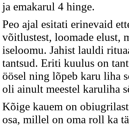
ja emakarul 4 hinge.
Peo ajal esitati erinevaid et
võitlustest, loomade elust, m
iseloomu. Jahist lauldi ritu
tantsud. Eriti kuulus on tan
öösel ning lõpeb karu liha 
oli ainult meestel karuliha 
Kõige kauem on obiugrilaste
osa, millel on oma roll ka t