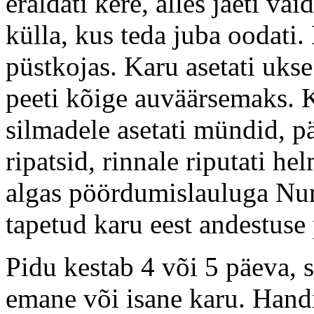
eraldati kere, alles jäeti va
külla, kus teda juba oodati.
püstkojas. Karu asetati ukse
peeti kõige auväärsemaks. K
silmadele asetati mündid, päh
ripatsid, rinnale riputati he
algas pöördumislauluga Num
tapetud karu eest andestuse
Pidu kestab 4 või 5 päeva, sõ
emane või isane karu. Handi