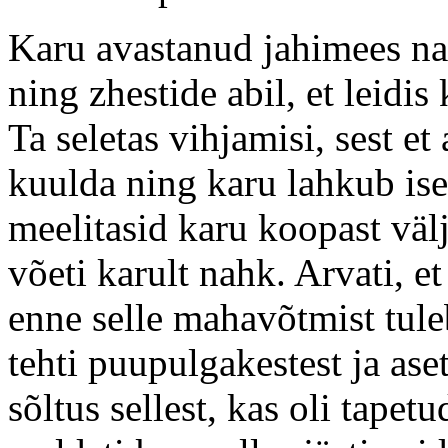
Karu avastanud jahimees naa
ning zhestide abil, et leidi
Ta seletas vihjamisi, sest et
kuulda ning karu lahkub is
meelitasid karu koopast väl
võeti karult nahk. Arvati, e
enne selle mahavõtmist tul
tehti puupulgakestest ja ase
sõltus sellest, kas oli tape