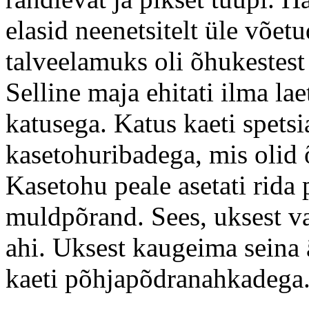
elasid neenetsitelt üle võet
talveelamuks oli õhukestest 
Selline maja ehitati ilma lae
katusega. Katus kaeti spetsi
kasetohuribadega, mis olid
Kasetohu peale asetati rida p
muldpõrand. Sees, uksest va
ahi. Uksest kaugeima seina 
kaeti põhjapõdranahkadega.