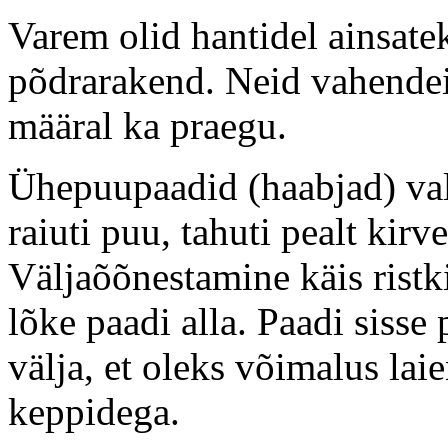
Varem olid hantidel ainsate
põdrarakend. Neid vahende
määral ka praegu.
Ühepuupaadid (haabjad) val
raiuti puu, tahuti pealt kirv
Väljaõõnestamine käis ristkir
lõke paadi alla. Paadi sisse
välja, et oleks võimalus lai
keppidega.