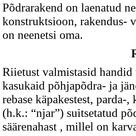
Põdrarakend on laenatud nee
konstruktsioon, rakendus- v
on neenetsi oma.
Riietust valmistasid handid 
kasukaid põhjapõdra- ja jän
rebase käpakestest, parda-, k
(h.k.: “njar”) suitsetatud p
säärenahast , millel on karv