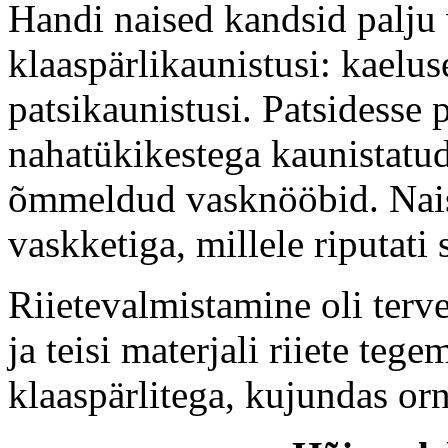
Handi naised kandsid palju
klaaspärlikaunistusi: kaelus
patsikaunistusi. Patsidesse 
nahatükikestega kaunistatud
õmmeldud vasknööbid. Nais
vaskketiga, millele riputati
Riietevalmistamine oli terv
ja teisi materjali riiete tege
klaaspärlitega, kujundas or