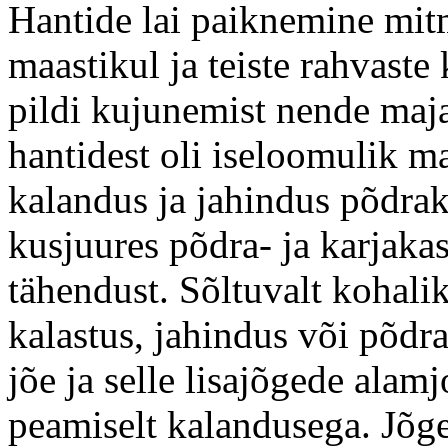
Hantide lai paiknemine mit
maastikul ja teiste rahvaste 
pildi kujunemist nende maj
hantidest oli iseloomulik m
kalandus ja jahindus põdrak
kusjuures põdra- ja karjak
tähendust. Sõltuvalt kohalik
kalastus, jahindus või põdr
jõe ja selle lisajõgede alam
peamiselt kalandusega. Jõg