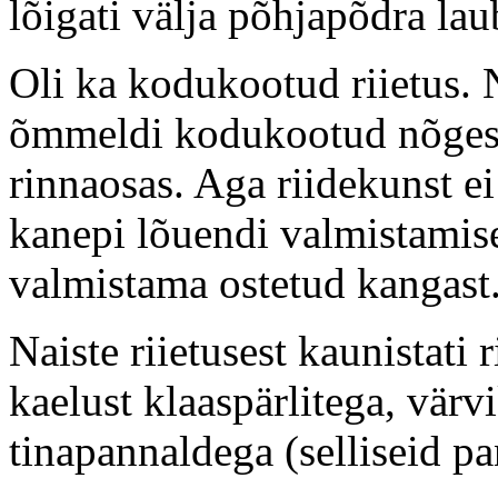
lõigati välja põhjapõdra lau
Oli ka kodukootud riietus. 
õmmeldi kodukootud nõgese 
rinnaosas. Aga riidekunst e
kanepi lõuendi valmistamises
valmistama ostetud kangast
Naiste riietusest kaunistati r
kaelust klaaspärlitega, vär
tinapannaldega (selliseid pa