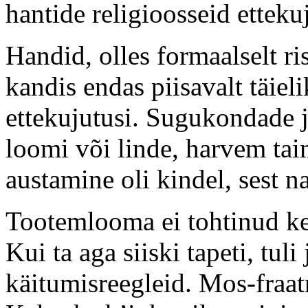
hantide religioosseid ettekuj
Handid, olles formaalselt ris
kandis endas piisavalt täie
ettekujutusi. Sugukondade j
loomi või linde, harvem ta
austamine oli kindel, sest n
Tootemlooma ei tohtinud ke
Kui ta aga siiski tapeti, tu
käitumisreegleid. Mos-fraat