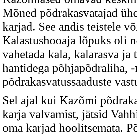
Mõned põdrakasvatajad ühen
karjad. See andis teistele v
Kalastushooaja lõpuks oli ne
vahetada kala, kalarasva ja
hantidega põhjapõdraliha, -
põdrakasvatussaaduste vast
Sel ajal kui Kazõmi põdraka
karja valvamist, jätsid Vah
oma karjad hoolitsemata. P