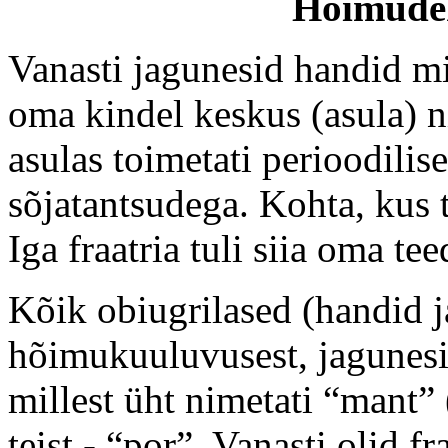
Hõimude
Vanasti jagunesid handid m
oma kindel keskus (asula) n
asulas toimetati perioodilis
sõjatantsudega. Kohta, kus t
Iga fraatria tuli siia oma tee
Kõik obiugrilased (handid 
hõimukuuluvusest, jagunesi
millest üht nimetati “mant”
teist - “por”. Vanasti olid f