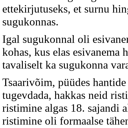
ettekirjutuseks, et surnu hi
sugukonnas.
Igal sugukonnal oli esivan
kohas, kus elas esivanema hi
tavaliselt ka sugukonna va
Tsaarivõim, püüdes hantide
tugevdada, hakkas neid risti
ristimine algas 18. sajandi 
ristimine oli formaalse täh