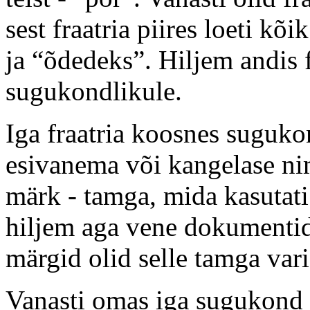
sest fraatria piires loeti k
ja “õdedeks”. Hiljem andis 
sugukondlikule.
Iga fraatria koosnes suguk
esivanema või kangelase nim
märk - tamga, mida kasuta
hiljem aga vene dokumentide
märgid olid selle tamga vari
Vanasti omas iga sugukond k