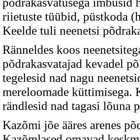
põdrakasvatusega imbusid h
riietuste tüübid, püstkoda (h
Keelde tuli neenetsi põdrak
Ränneldes koos neenetsiteg
põdrakasvatajad kevadel põ
tegelesid nad nagu neenetsi
mereloomade küttimisega. 
rändlesid nad tagasi lõuna 
Kazõmi jõe ääres arenes põd
Kazõmlased omavad keskmis