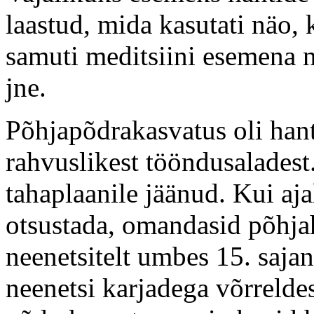
laastud, mida kasutati näo,
samuti meditsiini esemena n
jne.
Põhjapõdrakasvatus oli hant
rahvuslikest tööndusaladest
tahaplaanile jäänud. Kui aja
otsustada, omandasid põhj
neenetsitelt umbes 15. saja
neenetsi karjadega võrrelde