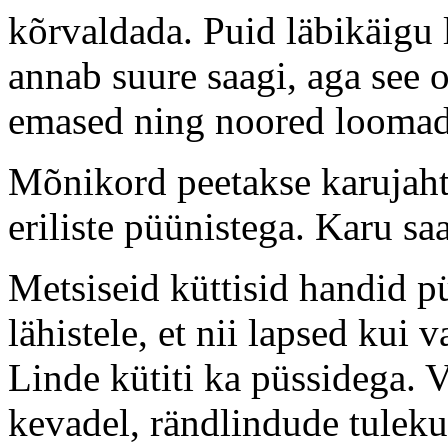
kõrvaldada. Puid läbikäigu 
annab suure saagi, aga see
emased ning noored loomad
Mõnikord peetakse karujahti
eriliste püünistega. Karu s
Metsiseid küttisid handid pü
lähistele, et nii lapsed kui 
Linde kütiti ka püssidega. Ve
kevadel, rändlindude tulekul