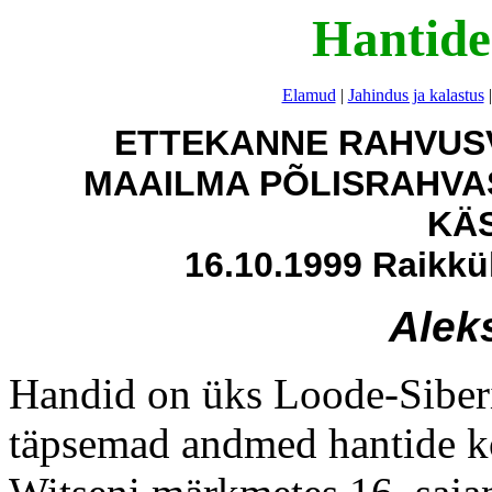
Hantide
Elamud
|
Jahindus ja kalastus
ETTEKANNE RAHVUS
MAAILMA PÕLISRAHVA
KÄ
16.10.1999 Raikkü
Alek
Handid on üks Loode-Siberi
täpsemad andmed hantide ko