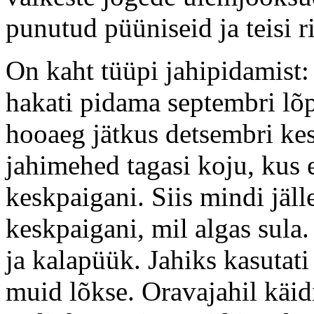
punutud püüniseid ja teisi ri
On kaht tüüpi jahipidamist: 
hakati pidama septembri lõp
hooaeg jätkus detsembri kes
jahimehed tagasi koju, kus 
keskpaigani. Siis mindi jäll
keskpaigani, mil algas sula.
ja kalapüük. Jahiks kasutati
muid lõkse. Oravajahil käid