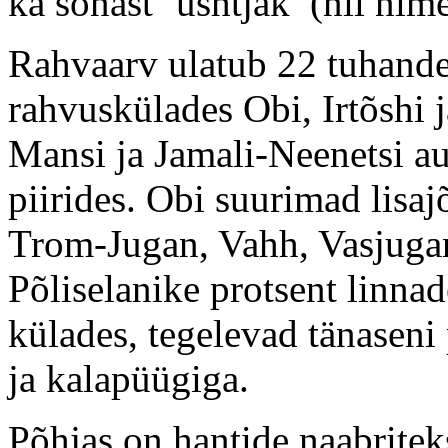
ka sõnast ‘ushtjak’ (nii nime
Rahvaarv ulatub 22 tuhande
rahvuskülades Obi, Irtõshi 
Mansi ja Jamali-Neenetsi 
piirides. Obi suurimad lis
Trom-Jugan, Vahh, Vasjuga
Põliselanike protsent linna
külades, tegelevad tänaseni
ja kalapüügiga.
Põhjas on hantide naabritek