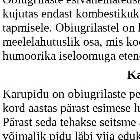
kujutas endast kombestikuk
tapmisele. Obiugrilastel on
meelelahutuslik osa, mis ko
humoorika iseloomuga etend
K
Karupidu on obiugrilaste pe
kord aastas pärast esimese l
Pärast seda tehakse seitsme 
võimalik pidu läbi viia eduk