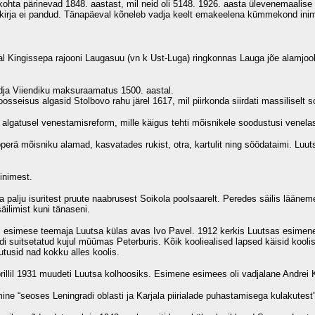
ta pärinevad 1848. aastast, mil neid oli 5148. 1926. aasta ülevenemaalise l
kirja ei pandud. Tänapäeval kõneleb vadja keelt emakeelena kümmekond ini
al Kingissepa rajooni Laugasuu (vn k Ust-Luga) ringkonnas Lauga jõe alamjook
dja Viiendiku maksuraamatus 1500. aastal.
eisus algasid Stolbovo rahu järel 1617, mil piirkonda siirdati massiliselt s
 algatusel venestamisreform, mille käigus tehti mõisnikele soodustusi venel
perä mõisniku alamad, kasvatades rukist, otra, kartulit ning söödataimi. Luut
inimest.
la palju isuritest pruute naabrusest Soikola poolsaarelt. Peredes säilis lääne
ilimist kuni tänaseni.
i, esimese teemaja Luutsa külas avas Ivo Pavel. 1912 kerkis Luutsas esimene t
di suitsetatud kujul müümas Peterburis. Kõik kooliealised lapsed käisid koolis
tusid nad kokku alles koolis.
illil 1931 muudeti Luutsa kolhoosiks. Esimene esimees oli vadjalane Andrei Ki
e “seoses Leningradi oblasti ja Karjala piirialade puhastamisega kulakutest”