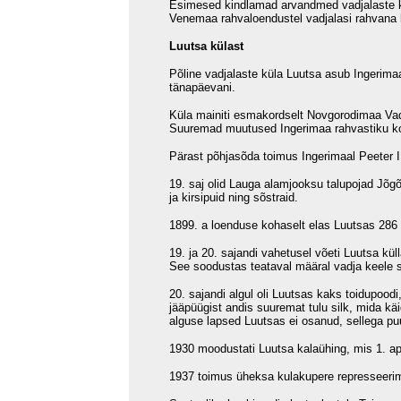
Esimesed kindlamad arvandmed vadjalaste koh
Venemaa rahvaloendustel vadjalasi rahvana 
Luutsa külast
Põline vadjalaste küla Luutsa asub Ingerima
tänapäevani.
Küla mainiti esmakordselt Novgorodimaa Va
Suuremad muutused Ingerimaa rahvastiku kooss
Pärast põhjasõda toimus Ingerimaal Peeter I
19. saj olid Lauga alamjooksu talupojad Jõgõ
ja kirsipuid ning sõstraid.
1899. a loenduse kohaselt elas Luutsas 286 
19. ja 20. sajandi vahetusel võeti Luutsa kül
See soodustas teataval määral vadja keele sä
20. sajandi algul oli Luutsas kaks toidupood
jääpüügist andis suuremat tulu silk, mida käi
alguse lapsed Luutsas ei osanud, sellega puu
1930 moodustati Luutsa kalaühing, mis 1. apr
1937 toimus üheksa kulakupere represseerimin