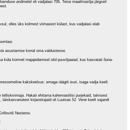
oenduse andmetel oli vadjalasi 705. Teise maailmasõja järgseil
mest.
sul, olles üks kolmest viimasest külast, kus vadjalasi elab
oomlasi.
aste asustamise korral oma valdustesse.
sa küla kümnel majapidamisel olid puuviljaaiad, kus kasvatati õuna-
meresoomeline kakskeelsus: emaga räägiti isuri, isaga vadja keelt.
elliskivimaja. Hakati ehitama kahemastilisi purjekaid, talvisest
, täiskasvanutest kirjaoskajaid oli Luutsas 52. Vene keelt sajandi
rillovitš Nesterov.
.