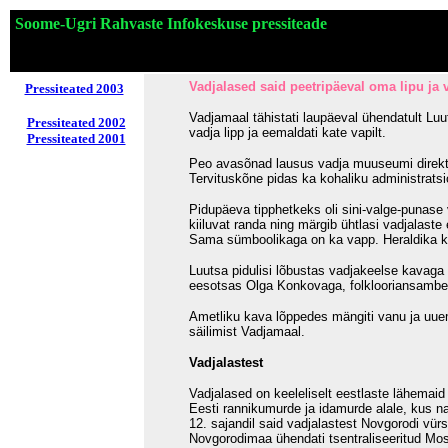
Soome-Ugri Rahvaste Infokeskuse pressiteade
Vadjalased said peetripäeval oma lipu ja 
Pressiteated 2003
Vadjamaal tähistati laupäeval ühendatult Luut
Pressiteated 2002
vadja lipp ja eemaldati kate vapilt.
Pressiteated 2001
Peo avasõnad lausus vadja muuseumi direktor 
Tervituskõne pidas ka kohaliku administrats
Pidupäeva tipphetkeks oli sini-valge-punase 
kiiluvat randa ning märgib ühtlasi vadjalast
Sama sümboolikaga on ka vapp. Heraldika ku
Luutsa pidulisi lõbustas vadjakeelse kavaga l
eesotsas Olga Konkovaga, folklooriansambel
Ametliku kava lõppedes mängiti vanu ja uuem
säilimist Vadjamaal.
Vadjalastest
Vadjalased on keeleliselt eestlaste lähemaid 
Eesti rannikumurde ja idamurde alale, kus na
12. sajandil said vadjalastest Novgorodi vürs
Novgorodimaa ühendati tsentraliseeritud Mosk