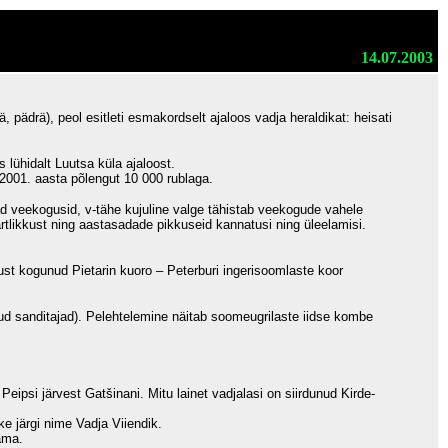
14.07.2003
 pädrä), peol esitleti esmakordselt ajaloos vadja heraldikat: heisati
lühidalt Luutsa küla ajaloost.
2001. aasta põlengut 10 000 rublaga.
ad veekogusid, v-tähe kujuline valge tähistab veekogude vahele
artlikkust ning aastasadade pikkuseid kannatusi ning üleelamisi.
ntust kogunud Pietarin kuoro – Peterburi ingerisoomlaste koor
ud sanditajad). Pelehtelemine näitab soomeugrilaste iidse kombe
eipsi järvest Gatšinani. Mitu lainet vadjalasi on siirdunud Kirde-
ke järgi nime Vadja Viiendik.
ama.