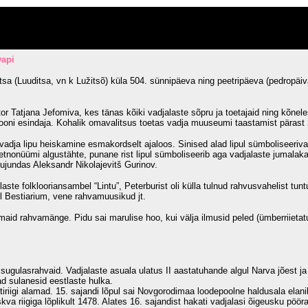
vapi
sa (Luuditsa, vn k Lužitsõ) küla 504. sünnipäeva ning peetripäeva (pedropäivä,
Tatjana Jefomiva, kes tänas kõiki vadjalaste sõpru ja toetajaid ning kõneles 
iooni esindaja. Kohalik omavalitsus toetas vadja muuseumi taastamist pärast 
vadja lipu heiskamine esmakordselt ajaloos. Sinised alad lipul sümboliseeriv
e etnonüümi algustähte, punane rist lipul sümboliseerib aga vadjalaste jumalak
jundas Aleksandr Nikolajevitš Gurinov.
aste folklooriansambel “Lintu”, Peterburist oli külla tulnud rahvusvahelist tu
 Bestiarium, vene rahvamuusikud jt.
aid rahvamänge. Pidu sai marulise hoo, kui välja ilmusid peled (ümberriietat
sugulasrahvaid. Vadjalaste asuala ulatus II aastatuhande algul Narva jõest ja P
d sulanesid eestlaste hulka.
tiriigi alamad. 15. sajandi lõpul sai Novgorodimaa loodepoolne haldusala elani
va riigiga lõplikult 1478. Alates 16. sajandist hakati vadjalasi õigeusku pöör