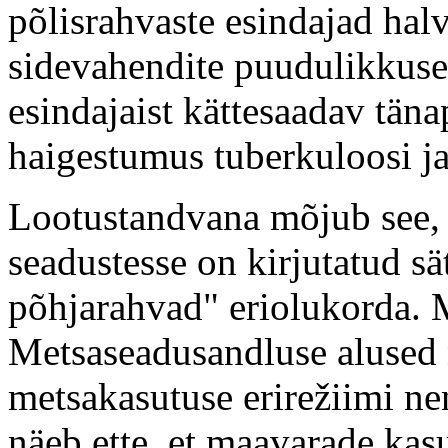
põlisrahvaste esindajad hal
sidevahendite puudulikkuse
esindajaist kättesaadav täna
haigestumus tuberkuloosi ja
Lootustandvana mõjub see,
seadustesse on kirjutatud sä
põhjarahvad" eriolukorda.
Metsaseadusandluse alused 
metsakasutuse erirežiimi n
näeb ette, et maavarade kas