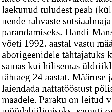
laekunud tuludest peab (kül
nende rahvaste sotsiaalmaja
parandamiseks. Handi-Man
võeti 1992. aastal vastu 
aborigeenidele tähtajatuks 
samas kui hilisemas üldrii
tähtaeg 24 aastat. Määruse jä
laiendada naftatööstust põli
maadele. Paraku on leitud v
möödahiilimiseks, samuti o