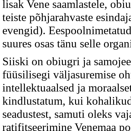
lisak Vene saamlastele, obiu
teiste põhjarahvaste esindaja
evengid). Eespoolnimetatud
suures osas tänu selle organ
Siiski on obiugri ja samojee
füüsilisegi väljasuremise o
intellektuaalsed ja moraalse
kindlustatum, kui kohaliku
seadustest, samuti oleks va
ratifitseerimine Venemaa po