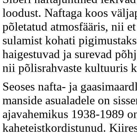
loodust. Naftaga koos välja
põletatud atmosfääris, nii 
sulamist kohati pigimustaks
haigestuvad ja surevad põhj
nii põlisrahvaste kultuuris 
Seoses nafta- ja gaasimaardl
manside asualadele on sisse
ajavahemikus 1938-1989 on
kaheteistkordistunud. Kiire