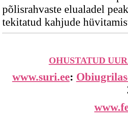
põlisrahvaste elualadel pea
tekitatud kahjude hüvitamis
OHUSTATUD UUR
www.suri.ee
:
Obiugrilas
www.fe