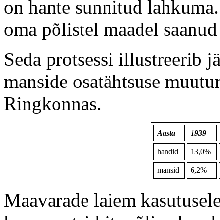
on hante sunnitud lahkuma. 
oma põlistel maadel saanu
Seda protsessi illustreerib j
manside osatähtsuse muut
Ringkonnas.
Aasta
1939
handid
13,0%
mansid
6,2%
Maavarade laiem kasutusele