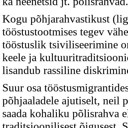
ka neenetsid jt. põlisrahvad
Kogu põhjarahvastikust (lig
tööstustootmises tegev vä
tööstuslik tsiviliseerimine
keele ja kultuuritraditsioon
lisandub rassiline diskrimin
Suur osa tööstusmigrantides
põhjaaladele ajutiselt, neil
saada kohaliku põlisrahva el
traditsioonilisest õigusest. 