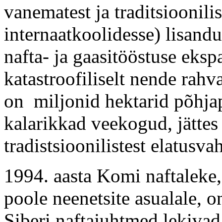
vanematest ja traditsioonili
internaatkoolidesse) lisandu
nafta- ja gaasitööstuse eks
katastroofiliselt nende rah
on miljonid hektarid põhjap
kalarikkad veekogud, jättes
tradistsioonilistest elatusva
1994. aasta Komi naftaleke,
poole neenetsite asualale, o
Siberi naftajuhtmed lekivad 