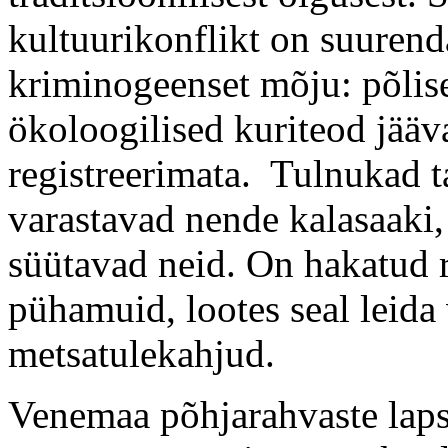
kultuurikonflikt on suurend
kriminogeenset mõju: põlise
ökoloogilised kuriteod jääv
registreerimata. Tulnukad t
varastavad nende kalasaaki,
süütavad neid. On hakatud 
pühamuid, lootes seal leid
metsatulekahjud.
Venemaa põhjarahvaste lap