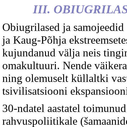
III. OBIUGRIL
Obiugrilased ja samojeedid 
ja Kaug-Põhja ekstreemsete
kujundanud välja neis tingi
omakultuuri. Nende väikera
ning olemuselt küllaltki va
tsivilisatsiooni ekspansioon
30-ndatel aastatel toimunu
rahvuspoliitikale (šamaanid