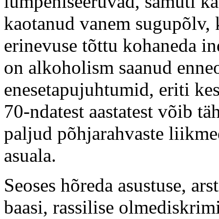
lumpeniseeruvad, samuti ka 
kaotanud vanem sugupõlv, ke
erinevuse tõttu kohaneda ind
on alkoholism saanud enne
enesetapujuhtumid, eriti kes
70-ndatest aastatest võib täh
paljud põhjarahvaste liikm
asuala.
Seoses hõreda asustuse, ars
baasi, rassilise olmediskrim