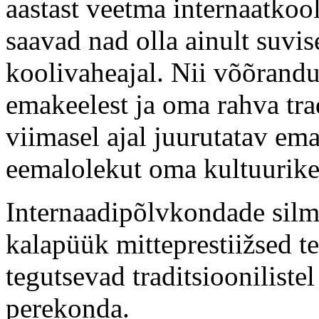
aastast veetma internaatkoo
saavad nad olla ainult suvis
koolivaheajal. Nii võõrand
emakeelest ja oma rahva trad
viimasel ajal juurutatav em
eemalolekut oma kultuurik
Internaadipõlvkondade silmi
kalapüük mitteprestiižsed t
tegutsevad traditsioonilistel
perekonda.