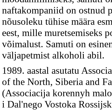
naftakompaniid on ostnud p
nõusoleku tühise määra esm
eest, mille muretsemiseks po
võimalust. Samuti on esinen
väljapetmist alkoholi abil.
1989. aastal asutatu Associ
of the North, Siberia and F
(Associacija korennyh malo
i Dal'nego Vostoka Rossijsk