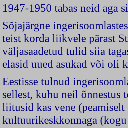
1947-1950 tabas neid aga si
Sõjajärgne ingerisoomlastes
teist korda liikvele pärast 
väljasaadetud tulid siia tag
elasid uued asukad või oli
Eestisse tulnud ingerisoomla
sellest, kuhu neil õnnestus
liitusid kas vene (peamiselt 
kultuurikeskkonnaga (kogu 