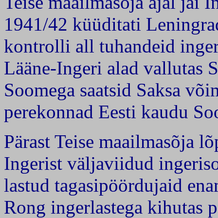
Teise maailmasõja ajal jäi I
1941/42 küüditati Leningrad
kontrolli all tuhandeid inge
Lääne-Ingeri alad vallutas
Soomega saatsid Saksa võim
perekonnad Eesti kaudu So
Pärast Teise maailmasõja l
Ingerist väljaviidud ingeris
lastud tagasipöördujaid en
Rong ingerlastega kihutas 