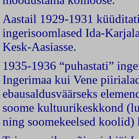
Aastail 1929-1931 küüditati
ingerisoomlased Ida-Karjala
Kesk-Aasiasse.
1935-1936 “puhastati” inger
Ingerimaa kui Vene piirialad
ebausaldusväärseks elemend
soome kultuurikeskkond (lu
ning soomekeelsed koolid) h