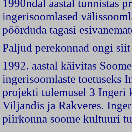
1990ndal aastal tunnistas 
ingerisoomlased välissoomla
pöörduda tagasi esivanemat
Paljud perekonnad ongi sii
1992. aastal käivitas Soome 
ingerisoomlaste toetuseks In
projekti tulemusel 3 Ingeri 
Viljandis ja Rakveres. Ing
piirkonna soome kultuuri t