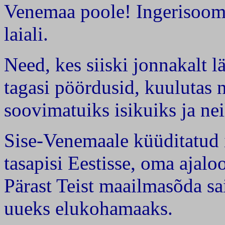
Venemaa poole! Ingerisooml
laiali.
Need, kes siiski jonnakalt
tagasi pöördusid, kuulutas
soovimatuiks isikuiks ja nei
Sise-Venemaale küüditatud 
tasapisi Eestisse, oma ajalo
Pärast Teist maailmasõda sa
uueks elukohamaaks.