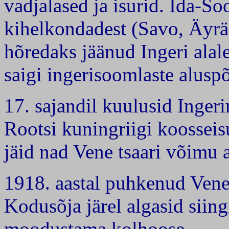
vadjalased ja isurid. Ida-S
kihelkondadest (Savo, Äyräp
hõredaks jäänud Ingeri alale
saigi ingerisoomlaste aluspõ
17. sajandil kuulusid Inger
Rootsi kuningriigi koosseisu
jäid nad Vene tsaari võimu a
1918. aastal puhkenud Vene
Kodusõja järel algasid siing
moodustama kolhoose.