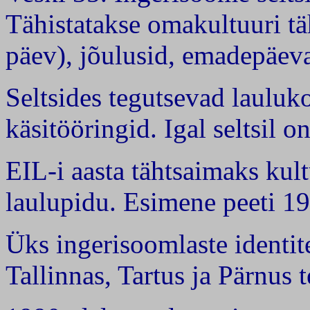
Tähistatakse omakultuuri tä
päev), jõulusid, emadepäev
Seltsides tegutsevad lauluk
käsitööringid. Igal seltsil
EIL-i aasta tähtsaimaks ku
laulupidu. Esimene peeti 19
Üks ingerisoomlaste identite
Tallinnas, Tartus ja Pärnus