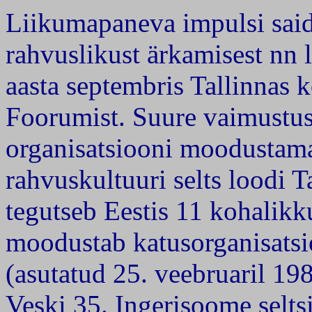
Liikumapaneva impulsi said 
rahvuslikust ärkamisest nn l
aasta septembris Tallinnas
Foorumist. Suure vaimustus
organisatsiooni moodustama
rahvuskultuuri selts loodi 
tegutseb Eestis 11 kohalikku
moodustab katusorganisatsio
(asutatud 25. veebruaril 19
Veski 35. Ingerisoome seltsi