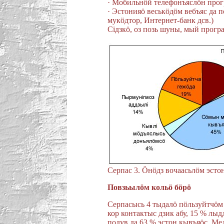
· Мобильнöй телефонъяслöн про
· Эстонияö веськöдöм вебъяс да 
мукöдтор, Интернет-банк дсв.)
Сiдзкö, оз позь шуны, мый прог
Серпас 3. Öнöдз вочаасьлöм эст
Повзьылöм кольö бöрö
Серпасысь 4 тыдалö пöльзуйтчöм
кор контактыс дзик абу, 15 % л
подув да 63 % эстон кывъяöс. Ме