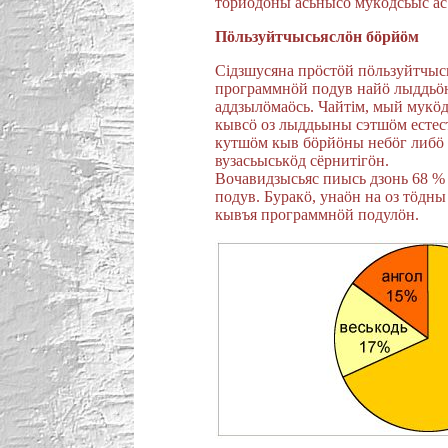
торйöдöны асьнысö мукöдсьыс ас
Пöльзуйтчысьяслöн бöрйöм
Сiдзшусяна прöстöй пöльзуйтчысь
программнöй подув найö лыддьöн
аддзылöмаöсь. Чайтiм, мый мукö
кывсö оз лыддьыны сэтшöм естест
кутшöм кыв бöрйöны небöг либö 
вузасьыськöд сëрнитiгöн.
Вочавидзысьяс пиысь дзонь 68 
подув. Буракö, унаöн на оз тöдны
кывъя программнöй подулöн.