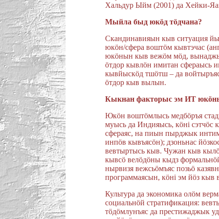
Хальдур Ыйм (2001) да Хейки-Яан
Мыйла быд юкöд тöдчана?
Скандинавияын кыв ситуация йы
юкöн/сфера воштöм кывтэчас (анг
юкöнын кыв вежöм мöд, вынадж
öтдор кывлöн имитан сфераысь и
кывйыскöд тшöтш – да войтыръяс
öтдор кыв вылын.
Кыкнан факторыс эм ИТ юкöн
Юкöн воштöмлысь медбöръя стад
муысь да Индияысь, кöнi сэтчöс
сфераяс, на пиын пырджык интим
инпöв кывъясöн); дзоньнас йöзко
вевтыртысь кыв. Чужан кыв кылö
кывсö велöдöны кыдз формальнöй
нырвизя вежсьöмъяс позьö казявн
программаясын, кöнi эм йöз кыв в
Культура да экономика олöм вер
социальнöй стратификация: вев
тöдöмлунъяс да престижаджык уд