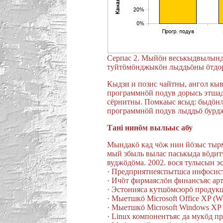
Серпас 2. Мыйöн веськыдвылынд
туйтöмöнджыкöн лыддьöны öтдор
Кыдзи и позис чайтны, ангол кы
программнöй подув дорысь этшад
сëрнитны. Помкаыс ясыд: быдöнлö
программнöй подув лыддьö бурдж
Танi нинöм выльыс абу
Мындакö кад чöж нин йöзыс тырм
мый збыль вылас паськыда вöдит
вуджöдöма. 2002. вося тулысын э
· Предприятиеяспытшса инфосис
· Ичöт фирмаяслöн финансъяс ар
· Эстонияса кутшöмсюрö продук
· Мыетшкö Microsoft Office XP (Wo
· Мыетшкö Microsoft Windows XP
· Linux компонентъяс да мукöд 