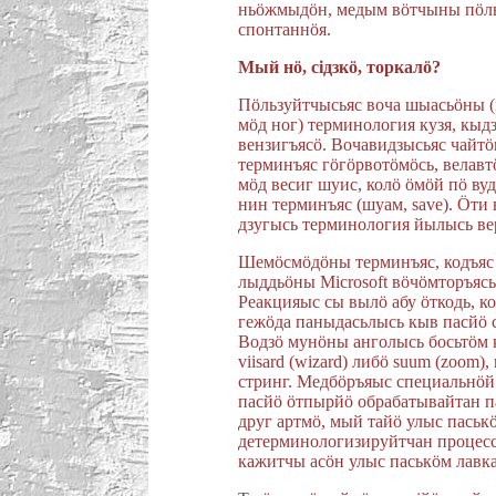
ньöжмыдöн, медым вöтчыны пöль
спонтаннöя.
Мый нö, сiдзкö, торкалö?
Пöльзуйтчысьяс воча шыасьöны (
мöд ног) терминология кузя, кы
вензигъясö. Вочавидзысьяс чайт
терминъяс гöгöрвотöмöсь, велавт
мöд весиг шуис, колö öмöй пö в
нин терминъяс (шуам, save). Öти
дзугысь терминология йылысь ве
Шемöсмöдöны терминъяс, кодъяс 
лыддьöны Microsoft вöчöмторъясы
Реакцияыс сы вылö абу öткодь, к
гежöда паныдасьлысь кыв пасйö 
Водзö мунöны анголысь босьтöм 
viisard (wizard) либö suum (zoom
стринг. Медбöръяыс специальнöй
пасйö öтпырйö обрабатывайтан п
друг артмö, мый тайö улыс паськ
детерминологизируйтчан процесс
кажитчы асöн улыс паськöм лавка