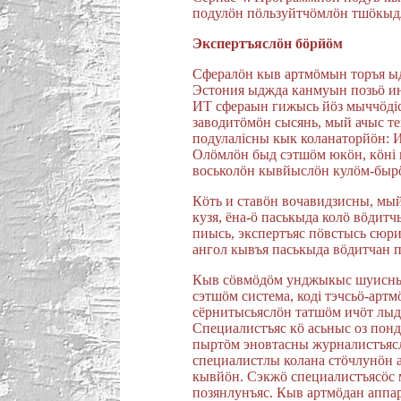
подулöн пöльзуйтчöмлöн тшöкыд
Экспертъяслöн бöрйöм
Сфералöн кыв артмöмын торъя ыд
Эстония ыджда канмуын позьö и
ИТ сфераын гижысь йöз мыччöдiс
заводитöмöн сысянь, мый ачыс те
подулалiсны кык коланаторйöн: И
Олöмлöн быд сэтшöм юкöн, кöнi 
воськолöн кывйыслöн кулöм-быр
Кöть и ставöн вочавидзисны, мый
кузя, ëна-ö паськыда колö вöдит
пиысь, экспертъяс пöвстысь сюр
ангол кывъя паськыда вöдитчан 
Кыв сöвмöдöм унджыкыс шуисны к
сэтшöм система, кодi тэчсьö-арт
сëрнитысьяслöн татшöм ичöт лыд
Специалистъяс кö асьныс оз пон
пыртöм эновтасны журналистъясл
специалистлы колана стöчлунöн 
кывйöн. Сэкжö специалистъясöс 
позянлунъяс. Кыв артмöдан аппа