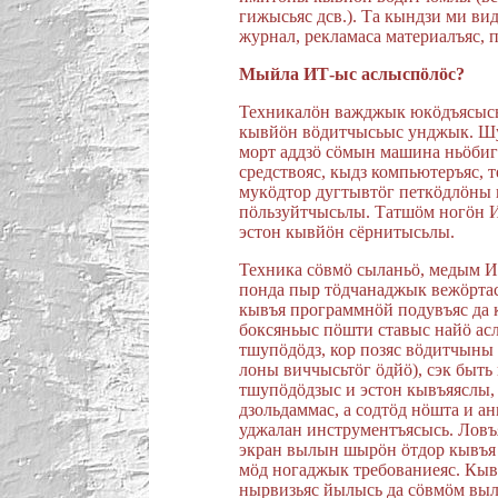
гижысьяс дсв.). Та кындзи ми вид
журнал, рекламаса материалъяс, 
Мыйла ИТ-ыс аслыспöлöс?
Техникалöн важджык юкöдъясысь
кывйöн вöдитчысьыс унджык. Шу
морт аддзö сöмын машина ньöбиг
средствояс, кыдз компьютеръяс, т
мукöдтор дугтывтöг петкöдлöны
пöльзуйтчысьлы. Татшöм ногöн И
эстон кывйöн сëрнитысьлы.
Техника сöвмö сыланьö, медым И
понда пыр тöдчанаджык вежöртас
кывъя программнöй подувъяс да к
боксяньыс пöшти ставыс найö ас
тшупöдöдз, кор позяс вöдитчыны 
лоны виччысьтöг öдйö), сэк быть
тшупöдöдзыс и эстон кывъяяслы, 
дзольдаммас, а содтöд нöшта и ан
уджалан инструментъясысь. Лов
экран вылын шырöн öтдор кывъя
мöд ногаджык требованиеяс. Кыв
нырвизьяс йылысь да сöвмöм выл