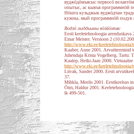
вуджöдöмъясыс первосö велавтöмö
опытыс, ас кывъя программнöй по
Нöшта кузьджык вуджöдчан тради
кужны, мый программнöй подув 
Водзö лыддьыны вöзйöмъяс
Eesti keeletehnoloogia arenduskava
Einar Meister. Versioon 2 (10.02.200
http://www.eki.ee/keeletehnoloogia/
Kaaber, Anne 2001. Arvutiterminid te
Juhendaja Krista Vogelberg. Tartu: Ta
Kaalep, Heiki-Jaan 2000. Virtuaalne 
http://www.eki.ee/keeletehnoloogia/t
Liivak, Sander 2000. Eesti arvutikeel
37.
Mihkla, Meelis 2001. Eestikeelsus in
Õim, Haldur 2001. Keeletehnoloogiast 
lk 499-501.