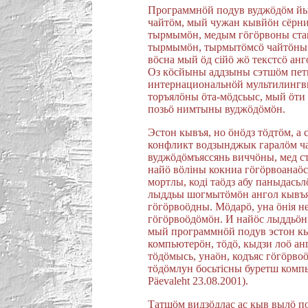
Программнöй подув вуджöдöм йы
чайтöм, мый чужан кывйöн сëрн
тырмымöн, медым гöгöрвоны став
тырмымöн, тырмытöмсö чайтöны о
вöсна мый öд сiйö жö текстсö ан
Оз кöсйыны аддзыны сэтшöм петк
интернациональнöй мультилингв
торъялöны öта-мöдсьыс, мый öт
позьö нимтыны вуджöдöмöн.
Эстон кывъя, но öнöдз тöдтöм, а 
конфликт водзынджык гаралöм ч
вуджöдöмъяссянь виччöны, мед ст
найö вöлiны кокниа гöгöрвоанаö
мортлы, кодi таöдз абу паныдась
лыддьы шогмытöмöн ангол кывъя 
гöгöрвоöдны. Мöдарö, уна öнiя н
гöгöрвоöдöмöн. И найöс лыддьöны
мый программнöй подув эстон кы
компьютерöн, тöдö, кыдзи лоö а
тöдöмысь, унаöн, кодъяс гöгöрво
тöдöмлун босьтiсны буретш компью
Päevaleht 23.08.2001).
Татшöм видзöдлас ас кыв вылö п