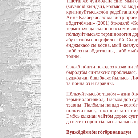
Тшöтш жö чуймöдана сiйö, мый о
(suvandid кындзи), кодъяс во-мö
критикуйтысьяслöн радейтанатор
Аннэ Каабер аслас магистр прое
вöдитчöмын» (2001) öткодялö «К
терминъяс да сылöн юасьöм вылö
пöльзуйтчысьяс терминология до
абу сэтшöм специфическöй. Сы 
ëнджыкасö сы вöсна, мый кывчук
либö оз на вöдитчыны, либö мый
тöдны.
Сэкжö пöшти некод оз казяв ни л
бырöдтöм синтаксис проблемаяс, 
вуджöдчан öшыбкаяс йылысь. Либ
та понда оз и гаравны.
Пöльзуйтчысьöс тiалöм – дзик öтк
терминологиякöд. Тiасьöм дор сул
тэавны. Тiалöмлы паныд – ковтö
пöльзуйтчысь, тшöтш и сытöг ни
Эмöсь кыкнан чайтöм дорыс сувт
да весиг сорöн тiалысь-тэалысь 
Вуджöдöмлöн гöгöрвоаналун