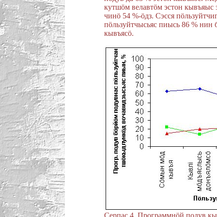
кутшöм велавтöм эстон кывъяыс 
чинö 54 %-öдз. Сэсся пöльзуйтчи
пöльзуйтчысьяс пиысь 86 % нин 
кывъясö.
Серпас 4. Программнöй подув к