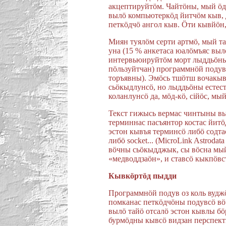
акцептируйтöм. Чайтöны, мый öд
вылö компьютеркöд йитчöм кыв, 
петкöдчö ангол кыв. Öти кывйöн
Миян туялöм серти артмö, мый т
уна (15 % анкетаса юалöмъяс выл
интервьюируйтöм морт лыддьöны
пöльзуйтчан) программнöй подув
торъявны). Эмöсь тшöтш вочакыв
сьöкыдлунсö, но лыддьöны естес
коланлунсö да, мöд-кö, сiйöс, мы
Текст гижысь вермас чинтыны вы
терминнас пасъянтор костас йитöд
эстон кывъя терминсö либö содта
либö socket... (MicroLink Astrod
вöчны сьöкыдджык, сы вöсна мый
«медводдзаöн», и ставсö кыкпöвст
Кывкöртöд пыдди
Программнöй подув оз коль вудж
помканас петкöдчöны подувсö вö
вылö тайö отсалö эстон кывлы бö
бурмöдны кывсö видзан перспект