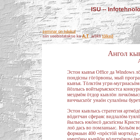
ISU -- Infotehno
-
seminar on tulekul
- siin veebistatakse ka
A.T
. artikli
tõlked
Ангол кы
Эстон кывъя Office да Windows 
пондiсны гöгöрвоны, мый програ
кывъя. Тöлктöм угри-мугриасьöм-
йöзлысь войтыръяскостса конку
мездмöм öтдор кывлöн личкöмыс
виччысьтöг унаöн сулалöны буре
Эстон кывлысь стратегия артмöд
вöдитчан сфераяс видлалöм-туял
йылысь юкöнсö дасьтiсны Кристе
лоö дась во помланьыс. Кольöм в
формаын 400 «прöстöй морткöд» д
имитöны кывйöн вöдитчöмлы (вел