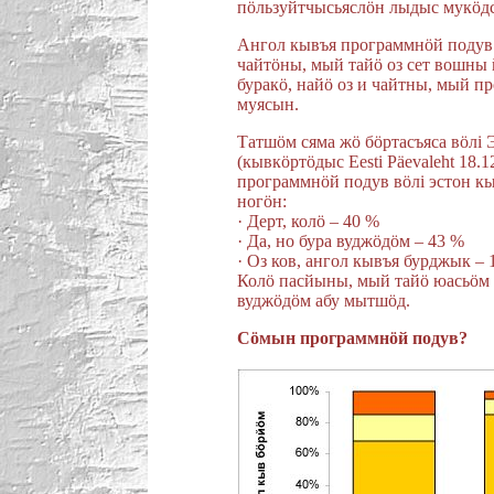
пöльзуйтчысьяслöн лыдыс мукö
Ангол кывъя программнöй подув
чайтöны, мый тайö оз сет вошны
буракö, найö оз и чайтны, мый 
муясын.
Татшöм сяма жö бöртасъяса вöлi
(кывкöртöдыс Eesti Päevaleht 18.
программнöй подув вöлi эстон к
ногöн:
· Дерт, колö – 40 %
· Да, но бура вуджöдöм – 43 %
· Оз ков, ангол кывъя бурджык – 
Колö пасйыны, мый тайö юасьöм 
вуджöдöм абу мытшöд.
Сöмын программнöй подув?