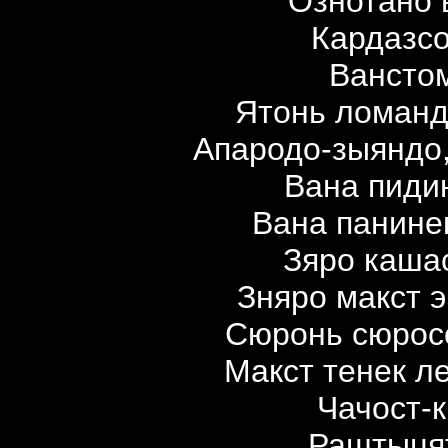
Ознотано 
Кардазсо
Ванстом
Ятонь ломанд
Апародо-зыяндо,
Вана пиди
Вана панине
Зяро каша
Зняро макст 
Сюронь сюросо
Макст тенек л
Чачост-к
Раштыцят