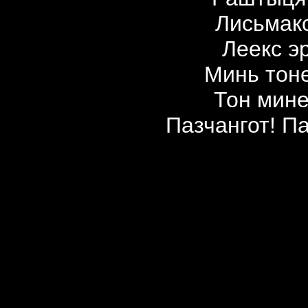
Лисьмакс
Леекс э
Минь тон
Тон мине
Пазчангот! Па