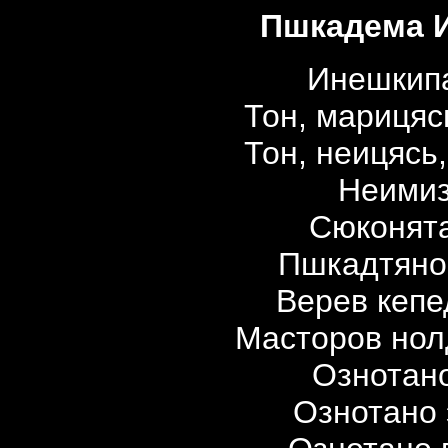
Пшкадема 
Инешкипа
Тон, марицяс
Тон, неицясь
Неимиз
Сюконята
Пшкадтяно 
Верев кепе
Масторов нол
Ознотано
Ознотано 