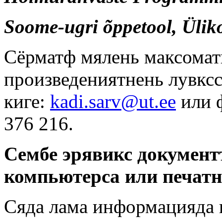
Soome-ugri õppetool, Üliko
Сёрматф мялень максоматн
произведениятнень лувксс
киге:
kadi.sarv@ut.ee
или 
376 216.
Сембе эрявикс документ
компьютерса или печат
Сяда лама информацияда 