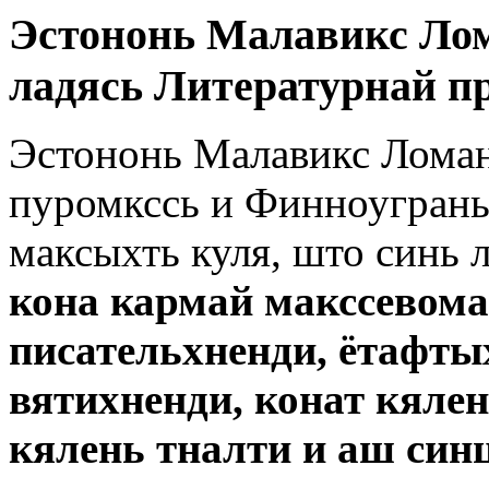
Эстононь Малавикс Ло
ладясь Литературнай п
Эстононь Малавикс Лома
пуромкссь и Финноугрань
максыхть куля, што синь 
кона кармай макссевома
писательхненди, ётафты
вятихненди, конат кялен
кялень тналти и аш синц