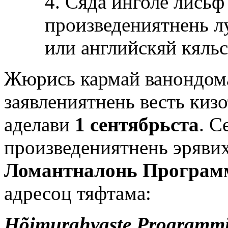
4. Сяда инголе лисьф
произведениятнень л
или английскяй кяльс
Жюрись кармай ванондом
заявлениятнень весть киз
аделави
1 сентябрьста
. С
произведениятнень эряви
Ломантналонь Програм
адресоц тяфтама:
Hõimurahvaste Programmi