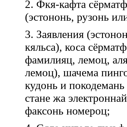
2. Фкя-кафта сёрмат
(эстононь, рузонь ил
3. Заявления (эстоно
кяльса), коса сёрма
фамилияц, лемоц, ал
лемоц), шачема пинго
кудонь и покодемань 
стане жа электроннай
факсонь номероц;