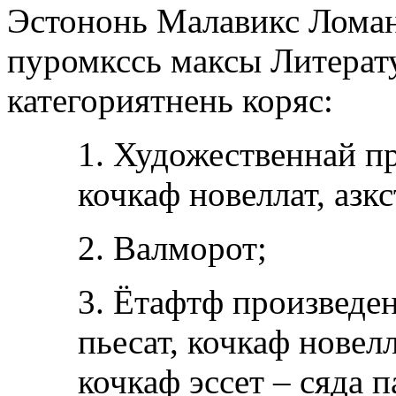
Эстононь Малавикс Лома
пуромкссь максы Литерат
категориятнень коряс:
1. Художественнай п
кочкаф новеллат, азкс
2. Валморот
;
3. Ётафтф произведе
пьесат, кочкаф новелл
кочкаф эссет – сяда п