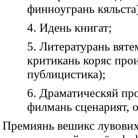
финноугрань кяльста)
4. Идень книгат;
5. Литературань вяте
критикань коряс прои
публицистика)
;
6. Драматическяй про
филмань сценарият, 
Премиянь вешикс лувових