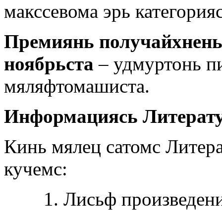
макссевома эрь категория
Премиянь получайхнень 
ноябрьста
– удмуртонь пи
мяляфтомашиста.
Информациясь Литерату
Кинь мялец сатомс Литера
кучемс:
1. Лисьф произведени