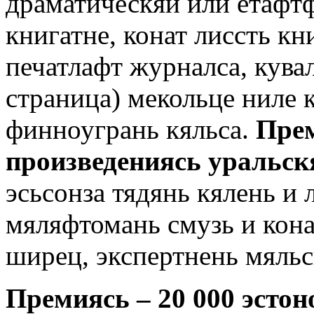
драматическяй или ётафтф
книгатне, конат лиссть кн
печатлафт журналса, кува
страница) мекольце ниле 
финноугрань кяльса.
Прем
произведениясь уральск
эсьсонза тядянь кялень и
мяляфтомань смузь и кона
ширец, экспертнень мяльс
Премиясь – 20 000 эстон