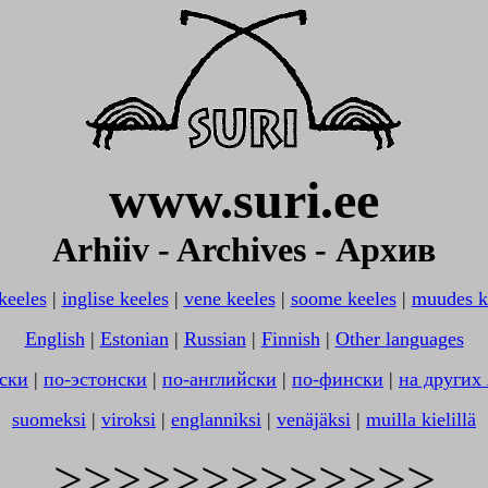
www.suri.ee
Arhiiv - Archives - Архив
 keeles
|
inglise keeles
|
vene keeles
|
soome keeles
|
muudes k
English
|
Estonian
|
Russian
|
Finnish
|
Other languages
ски
|
по-эстонски
|
по-английски
|
по-фински
|
на других
suomeksi
|
viroksi
|
englanniksi
|
venäjäksi
|
muilla kielillä
>>>>>>>>>>>>>