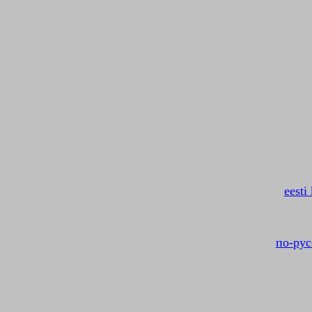
eesti
по-рус